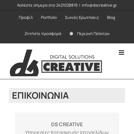
Μετάβαση
Καλέστε σήμερα στο 2421028819
|
info@dscreative.gr
στο
Προφίλ
Portfolio
Συχνές Ερωτήσεις
Blog
περιεχόμενο
Ζητήστε προσφορά
Περιοχή Πελατών
ΕΠΙΚΟΙΝΩΝΊΑ
DS CREATIVE
Υπηρεσίες Κατασκευής Ιστοσελίδων