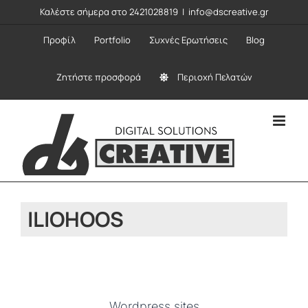
Μετάβαση
Καλέστε σήμερα στο 2421028819
|
info@dscreative.gr
στο
Προφίλ
Portfolio
Συχνές Ερωτήσεις
Blog
περιεχόμενο
Ζητήστε προσφορά
Περιοχή Πελατών
ILIOHOOS
Wordpress sites