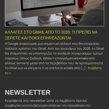
ΑΛΛΑΓΈΣ ΣΤΟ GMAIL ΑΠΌ ΤΟ 2026: ΤΙ ΠΡΈΠΕΙ ΝΑ
ΞΈΡΕΤΕ ΚΑΙ ΠΟΙΟΙ ΕΠΗΡΕΆΖΟΝΤΑΙ
Η Google ανακοίνωσε μια σημαντική αλλαγή που θα επηρεάσει
πολλούς χρήστες του Gmail. Από τον Ιανουάριο του 2026, το Gmail
θα σταματήσει να υποστηρίζει τη σύνδεση λογαριασμών τρίτων
παρόχων (όπως Outlook, Yahoo ή επαγγελματικά emails από
άλλους servers) μέσα από το περιβάλλον του. Αν χρησιμοποιείτε
το Gmail για να ελέγχετε ή να στέλνετε emails από [...]
διαβάστε
το »
NEWSLETTER
Εγγραφείτε στο newsletter ώστε να λαμβάνετε tips και
συμβουλές για την βελτίωση αλλά και την προώθηση της