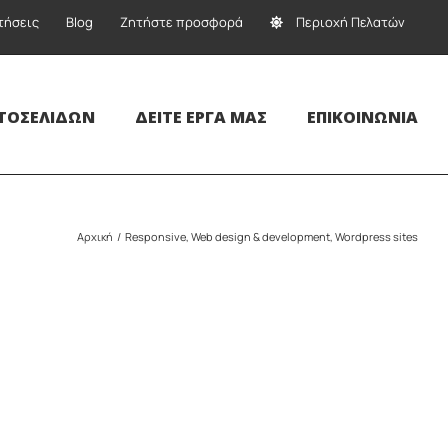
τήσεις
Blog
Ζητήστε προσφορά
Περιοχή Πελατών
ΤΟΣΕΛΊΔΩΝ
ΔΕΊΤΕ ΈΡΓΑ ΜΑΣ
ΕΠΙΚΟΙΝΩΝΊΑ
Αρχική
Responsive
Web design & development
Wordpress sites