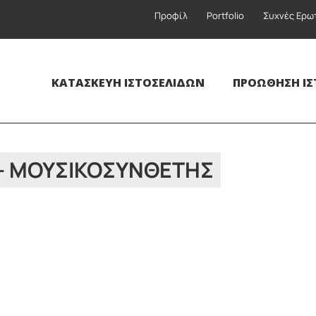
Προφίλ
Portfolio
Συχνές Ερω
ΚΑΤΑΣΚΕΥΉ ΙΣΤΟΣΕΛΊΔΩΝ
ΠΡΟΏΘΗΣΗ ΙΣ
– ΜΟΥΣΙΚΟΣΥΝΘΈΤΗΣ