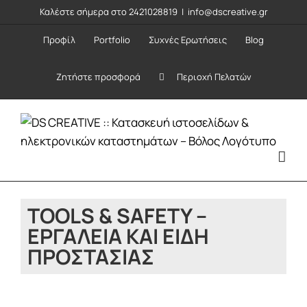
Μετάβαση
Καλέστε σήμερα στο 2421028819
|
info@dscreative.gr
στο
Προφίλ
Portfolio
Συχνές Ερωτήσεις
Blog
περιεχόμενο
Ζητήστε προσφορά
Περιοχή Πελατών
TOOLS & SAFETY –
ΕΡΓΑΛΕΊΑ ΚΑΙ ΕΊΔΗ
ΠΡΟΣΤΑΣΊΑΣ