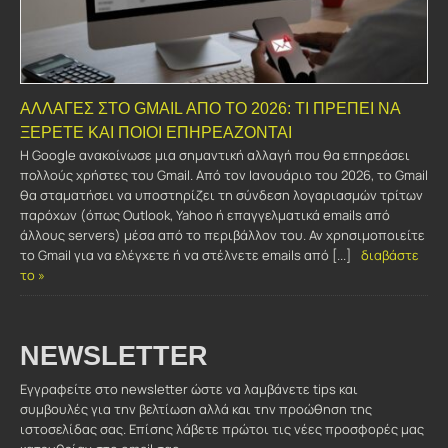
ΑΛΛΑΓΈΣ ΣΤΟ GMAIL ΑΠΌ ΤΟ 2026: ΤΙ ΠΡΈΠΕΙ ΝΑ
ΞΈΡΕΤΕ ΚΑΙ ΠΟΙΟΙ ΕΠΗΡΕΆΖΟΝΤΑΙ
Η Google ανακοίνωσε μια σημαντική αλλαγή που θα επηρεάσει
πολλούς χρήστες του Gmail. Από τον Ιανουάριο του 2026, το Gmail
θα σταματήσει να υποστηρίζει τη σύνδεση λογαριασμών τρίτων
παρόχων (όπως Outlook, Yahoo ή επαγγελματικά emails από
άλλους servers) μέσα από το περιβάλλον του. Αν χρησιμοποιείτε
το Gmail για να ελέγχετε ή να στέλνετε emails από [...]
διαβάστε
το »
NEWSLETTER
Εγγραφείτε στο newsletter ώστε να λαμβάνετε tips και
συμβουλές για την βελτίωση αλλά και την προώθηση της
ιστοσελίδας σας. Επίσης λάβετε πρώτοι τις νέες προσφορές μας