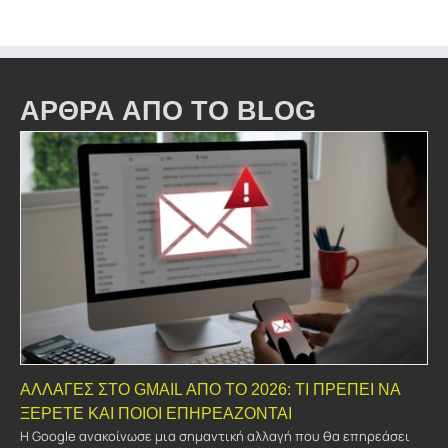
ΑΡΘΡΑ ΑΠΟ ΤΟ BLOG
ΑΛΛΑΓΈΣ ΣΤΟ GMAIL ΑΠΌ ΤΟ 2026: ΤΙ ΠΡΈΠΕΙ ΝΑ
ΞΈΡΕΤΕ ΚΑΙ ΠΟΙΟΙ ΕΠΗΡΕΆΖΟΝΤΑΙ
Η Google ανακοίνωσε μια σημαντική αλλαγή που θα επηρεάσει