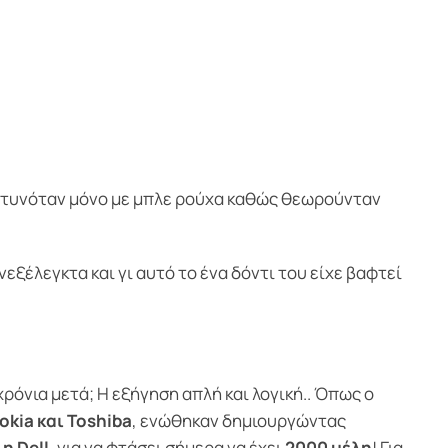
άς ντυνόταν μόνο με μπλε ρούχα καθώς θεωρούνταν
εξέλεγκτα και γι αυτό το ένα δόντι του είχε βαφτεί
χρόνια μετά; Η εξήγηση απλή και λογική.. Όπως ο
Nokia και Toshiba
, ενώθηκαν δημιουργώντας
 η Dell
, για να φτάσει σήμερα να έχει
2000 μέλη
! Για