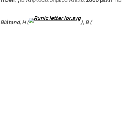
Blåtand, H (
), B (