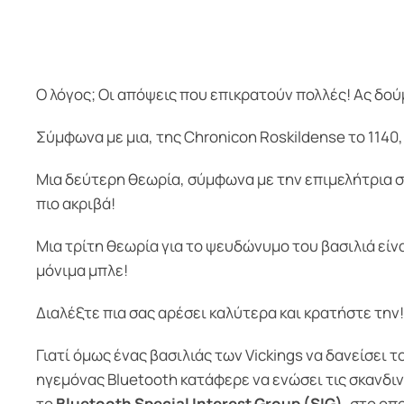
O λόγος; Οι απόψεις που επικρατούν πολλές! Ας δού
Σύμφωνα με μια, της Chronicon Roskildense το 1140,
Μια δεύτερη θεωρία, σύμφωνα με την επιμελήτρια στ
πιο ακριβά!
Μια τρίτη θεωρία για το ψευδώνυμο του βασιλιά είνα
μόνιμα μπλε!
Διαλέξτε πια σας αρέσει καλύτερα και κρατήστε την!
Γιατί όμως ένας βασιλιάς των Vickings να δανείσει 
ηγεμόνας Bluetooth κατάφερε να ενώσει τις σκανδιν
το
Bluetooth Special Interest Group (SIG)
, στο οπ