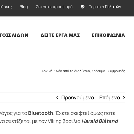
τήσεις
Blog
Ζητήστε προσφορά
Περιοχή Πελατών
ΤΟΣΕΛΊΔΩΝ
ΔΕΊΤΕ ΈΡΓΑ ΜΑΣ
ΕΠΙΚΟΙΝΩΝΊΑ
Αρχική
Νέα από το διαδίκτυο
Χρήσιμα - Συμβουλές
Προηγούμενο
Επόμενο
λόγος για το
Bluetooth
. Έχετε σκεφτεί όμως ποτέ
να σχετίζεται με τον Viking βασιλιά
Harald Blåtand