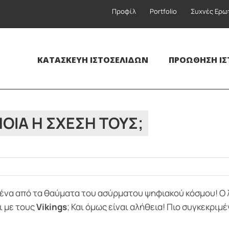
Προφίλ
Portfolio
Συχνές Ερω
ΚΑΤΑΣΚΕΥΉ ΙΣΤΟΣΕΛΊΔΩΝ
ΠΡΟΏΘΗΣΗ ΙΣ
ΠΟΙΆ Η ΣΧΈΣΗ ΤΟΥΣ;
 ένα από τα θαύματα του ασύρματου ψηφιακού κόσμου! Ο 
ι με τους
Vikings
; Και όμως είναι αλήθεια! Πιο συγκεκριμέ