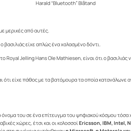
Harald “Bluetooth” Blåtand
με μερικές από αυτές.
 ο βασιλιάς είχε απλώς ένα χαλασμένο δόντι.
ο Royal Jelling Hans Ole Mathiesen, είναι ότι ο βασιλι
ι ότι είχε πάθος με τα βατόμουρα τα οποία κατανάλωνε αν
το όνομα του σε ένα επίτευγμα του ψηφιακού κόσμου τόσα 
αβικές χώρες, έτσι και οι κολοσσοί
Ericsson, ΙΒΜ, Intel, 
οίο στη συνέχεια εντάχθηκαν
η Microsoft, η Motorola και