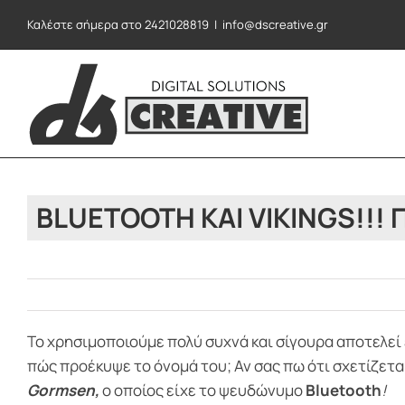
Μετάβαση
Καλέστε σήμερα στο 2421028819
|
info@dscreative.gr
στο
περιεχόμενο
BLUETOOTH ΚΑΙ VIKINGS!!! 
Το χρησιμοποιούμε πολύ συχνά και σίγουρα αποτελεί
πώς προέκυψε το όνομά του; Αν σας πω ότι σχετίζετα
Gormsen,
ο οποίος είχε το ψευδώνυμο
Bluetooth
!