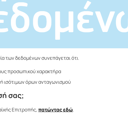
ία των δεδομένων συνεπάγεται ότι
τους προσωπικού χαρακτήρα
γή ισότιμων όρων ανταγωνισμού
σή σας;
αϊκής Επιτροπής,
πατώντας εδώ
.