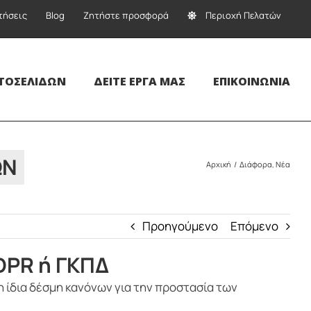
τήσεις
Blog
Ζητήστε προσφορά
Περιοχή Πελατών
ΤΟΣΕΛΊΔΩΝ
ΔΕΊΤΕ ΈΡΓΑ ΜΑΣ
ΕΠΙΚΟΙΝΩΝΊΑ
ΩΝ
Αρχική
Διάφορα
Νέα
Προηγούμενο
Επόμενο
DPR ή ΓΚΠΔ
η ίδια δέσμη κανόνων για την προστασία των