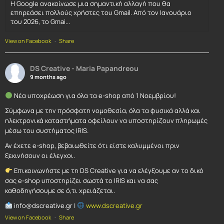
Η Google ανακοίνωσε μια σημαντική αλλαγή που θα
επηρεάσει πολλούς χρήστες του Gmail. Από τον Ιανουάριο
του 2026, το Gmai...
View on Facebook
·
Share
DS Creative - Maria Papandreou
9 months ago
Νέα υποχρέωση για όλα τα e-shop από 1 Νοεμβρίου!
Σύμφωνα με την πρόσφατη νομοθεσία, όλα τα φυσικά αλλά και
ηλεκτρονικά καταστήματα οφείλουν να υποστηρίζουν πληρωμές
μέσω του συστήματος IRIS.
Αν έχετε e-shop, βεβαιωθείτε ότι είστε καλυμμένοι πριν
ξεκινήσουν οι έλεγχοι.
Επικοινωνήστε με τη DS Creative για να ελέγξουμε αν το δικό
σας e-shop υποστηρίζει σωστά το IRIS και να σας
καθοδηγήσουμε σε ό,τι χρειάζεται.
info@dscreative.gr |
www.dscreative.gr
View on Facebook
·
Share