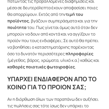
πατώντας τις προβαλλόμενες διαφημίσεις και
μέσα σε δευτερόλεπτα έχουν αποφασίσει ποιες
θα απορρίψουν. Εκτός από την
τιμή του
προϊόντος
, βγάζουν συμπεράσματα και για την
ποιότητα
του. Πως γίνεται όμως αυτό όταν δεν
μπορούν να δουν από κοντά και να αγγίξουν το
προϊόν που τους ενδιαφέρει; Σε αυτό θα πρέπει
να βοηθήσει ο καταστηματάρχης παρέχοντας
όσο το δυνατόν περισσότερες
πληροφορίες
(μέγεθος, βάρος, χρώματα, υλικό κ.α.) καθώς και
καθαρές ποιοτικές φωτογραφίες
.
ΥΠΑΡΧΕΙ ΕΝΔΙΑΦΕΡΟΝ ΑΠΟ ΤΟ
ΚΟΙΝΟ ΓΙΑ ΤΟ ΠΡΟΙΟΝ ΣΑΣ;
Αν η διόρθωση όλων των παραπάνω δεν αυξήσει
τις πωλήσεις σας τότε ίσως δεν υπάρχει το