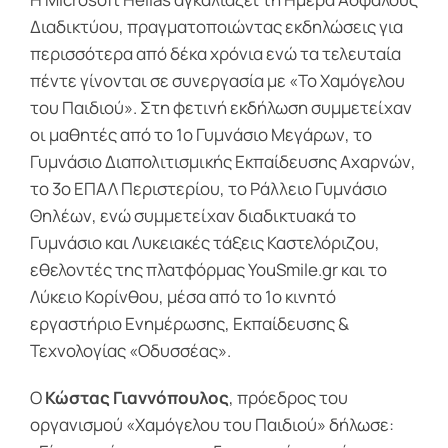
Διαδικτύου, πραγματοποιώντας εκδηλώσεις για
περισσότερα από δέκα χρόνια ενώ τα τελευταία
πέντε γίνονται σε συνεργασία με «Το Χαμόγελου
του Παιδιού». Στη φετινή εκδήλωση συμμετείχαν
οι μαθητές από το 1o Γυμνάσιο Μεγάρων, το
Γυμνάσιο Διαπολιτισμικής Εκπαίδευσης Αχαρνών,
το 3ο ΕΠΑΛ Περιστερίου, το Ράλλειο Γυμνάσιο
Θηλέων, ενώ συμμετείχαν διαδικτυακά το
Γυμνάσιο και Λυκειακές τάξεις Καστελόριζου,
εθελοντές της πλατφόρμας YouSmile.gr και το
Λύκειο Κορίνθου, μέσα από το 1ο κινητό
εργαστήριο Ενημέρωσης, Εκπαίδευσης &
Τεχνολογίας «Οδυσσέας».
Ο
Κώστας Γιαννόπουλος
, πρόεδρος του
οργανισμού «Χαμόγελου του Παιδιού» δήλωσε: