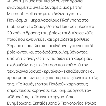
«Είναι τιμή μας που για 5η συνεχή χρονιά
ενώνουμε τις υγιείς δυνάμεις μας με την
Microsoft Hellas σε μια εκδήλωση για την
Παγκόσμια Ημέρα Ασφαλούς Πλοήγησης στο
διαδίκτυο.«Το Χαμόγελο του Παιδιού» μέσα στα
20 χρόνια δράσης του, βρίσκεται δίπλα σε κάθε
παιδί που κινδυνεύει και χρειάζεται βοήθεια.
Σήμερα οι απειλές και οι κίνδυνοι για ένα παιδί
βρίσκονται και στο διαδίκτυο. Λαμβάνοντας
υπόψη τις ανάγκες των παιδιών στη χώρα μας,
ακολουθώντας τη νέα τάση που καθιστά την
τεχνολογία βασικό «εργαλείο» εκπαίδευσης και
χρησιμοποιώντας τις απεριόριστες δυνατότητές
της, «Το Χαμόγελο του Παιδιού» χάρη στους
σημαντικούς χορηγούς του, δημιούργησε τον
«Οδυσσέα», το 1ο κινητό εργαστήριο
Ενημέρωσης, Εκπαίδευσης & Τεχνολογίας. Ρόλος