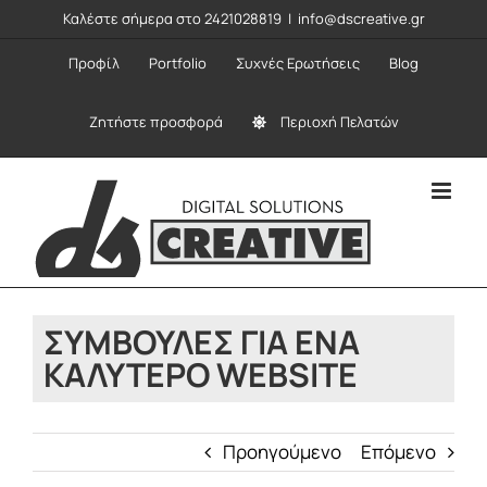
Μετάβαση
Καλέστε σήμερα στο 2421028819
|
info@dscreative.gr
στο
Προφίλ
Portfolio
Συχνές Ερωτήσεις
Blog
περιεχόμενο
Ζητήστε προσφορά
Περιοχή Πελατών
ΣΥΜΒΟΥΛΈΣ ΓΙΑ ΈΝΑ
ΚΑΛΎΤΕΡΟ WEBSITE
Προηγούμενο
Επόμενο