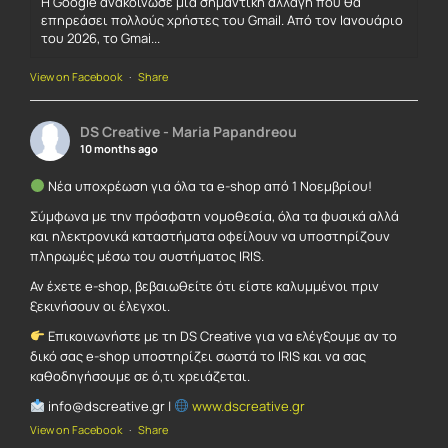
Η Google ανακοίνωσε μια σημαντική αλλαγή που θα
επηρεάσει πολλούς χρήστες του Gmail. Από τον Ιανουάριο
του 2026, το Gmai...
View on Facebook
·
Share
DS Creative - Maria Papandreou
10 months ago
Νέα υποχρέωση για όλα τα e-shop από 1 Νοεμβρίου!
Σύμφωνα με την πρόσφατη νομοθεσία, όλα τα φυσικά αλλά
και ηλεκτρονικά καταστήματα οφείλουν να υποστηρίζουν
πληρωμές μέσω του συστήματος IRIS.
Αν έχετε e-shop, βεβαιωθείτε ότι είστε καλυμμένοι πριν
ξεκινήσουν οι έλεγχοι.
Επικοινωνήστε με τη DS Creative για να ελέγξουμε αν το
δικό σας e-shop υποστηρίζει σωστά το IRIS και να σας
καθοδηγήσουμε σε ό,τι χρειάζεται.
info@dscreative.gr |
www.dscreative.gr
View on Facebook
·
Share