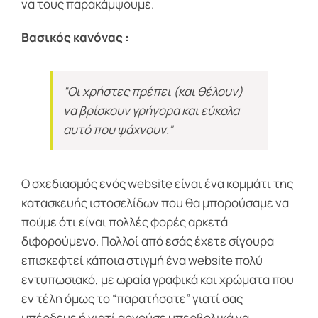
να τους παρακάμψουμε.
Βασικός κανόνας :
“Οι χρήστες πρέπει (και θέλουν)
να βρίσκουν γρήγορα και εύκολα
αυτό που ψάχνουν.”
Ο σχεδιασμός ενός website είναι ένα κομμάτι της
κατασκευής ιστοσελίδων που θα μπορούσαμε να
πούμε ότι είναι πολλές φορές αρκετά
διφορούμενο. Πολλοί από εσάς έχετε σίγουρα
επισκεφτεί κάποια στιγμή ένα website πολύ
εντυπωσιακό, με ωραία γραφικά και χρώματα που
εν τέλη όμως το “παρατήσατε” γιατί σας
μπέρδευε ή γιατί αργούσε υπερβολικά να