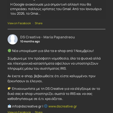
Η Google ανακοίνωσε μια σημαντική αλλαγή που θα
επηρεάσει πολλούς χρήστες του Gmail. Από τον Ιανουάριο
του 2026, το Gmai...
View on Facebook
·
Share
DS Creative - Maria Papandreou
10 months ago
Νέα υποχρέωση για όλα τα e-shop από 1 Νοεμβρίου!
Σύμφωνα με την πρόσφατη νομοθεσία, όλα τα φυσικά αλλά
και ηλεκτρονικά καταστήματα οφείλουν να υποστηρίζουν
πληρωμές μέσω του συστήματος IRIS.
Αν έχετε e-shop, βεβαιωθείτε ότι είστε καλυμμένοι πριν
ξεκινήσουν οι έλεγχοι.
Επικοινωνήστε με τη DS Creative για να ελέγξουμε αν το
δικό σας e-shop υποστηρίζει σωστά το IRIS και να σας
καθοδηγήσουμε σε ό,τι χρειάζεται.
info@dscreative.gr |
www.dscreative.gr
View on Facebook
·
Share